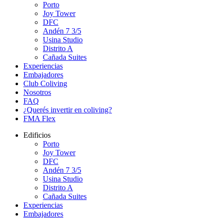
Porto
Joy Tower
DFC
Andén 7 3/5
Usina Studio
Distrito A
Cañada Suites
Experiencias
Embajadores
Club Coliving
Nosotros
FAQ
¿Querés invertir en coliving?
FMA Flex
Edificios
Porto
Joy Tower
DFC
Andén 7 3/5
Usina Studio
Distrito A
Cañada Suites
Experiencias
Embajadores