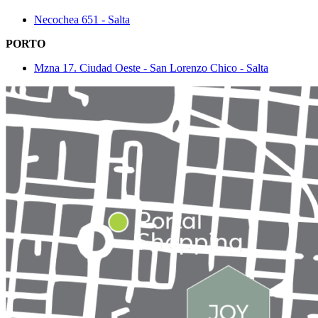
Necochea 651 - Salta
PORTO
Mzna 17. Ciudad Oeste - San Lorenzo Chico - Salta