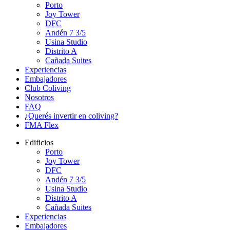
Porto
Joy Tower
DFC
Andén 7 3/5
Usina Studio
Distrito A
Cañada Suites
Experiencias
Embajadores
Club Coliving
Nosotros
FAQ
¿Querés invertir en coliving?
FMA Flex
Edificios
Porto
Joy Tower
DFC
Andén 7 3/5
Usina Studio
Distrito A
Cañada Suites
Experiencias
Embajadores