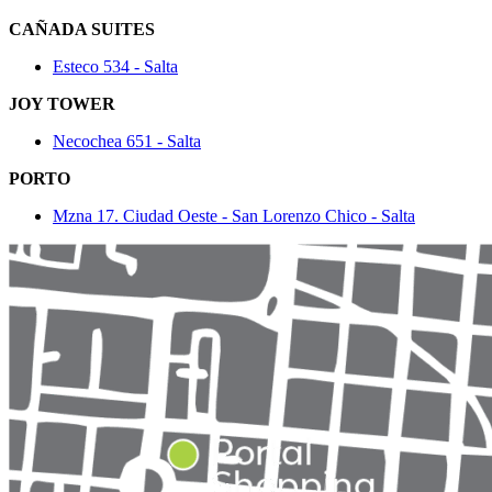
CAÑADA SUITES
Esteco 534 - Salta
JOY TOWER
Necochea 651 - Salta
PORTO
Mzna 17. Ciudad Oeste - San Lorenzo Chico - Salta