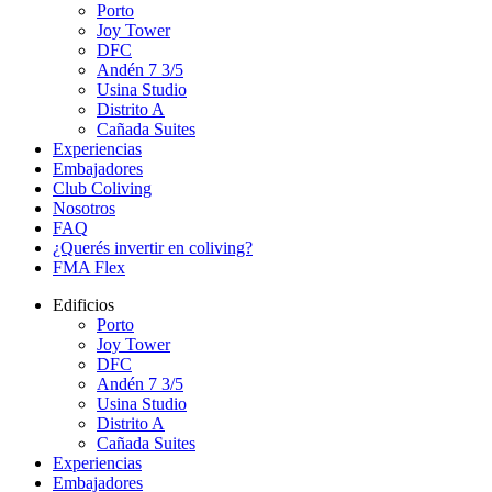
Porto
Joy Tower
DFC
Andén 7 3/5
Usina Studio
Distrito A
Cañada Suites
Experiencias
Embajadores
Club Coliving
Nosotros
FAQ
¿Querés invertir en coliving?
FMA Flex
Edificios
Porto
Joy Tower
DFC
Andén 7 3/5
Usina Studio
Distrito A
Cañada Suites
Experiencias
Embajadores