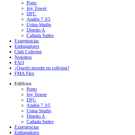
Porto
Joy Tower
DFC
Andén 7 3/5
Usina Studio
Distrito A
Cañada Suites
Experiencias
Embajadores
Club Coliving
Nosotros
FAQ
¿Querés invertir en coliving?
FMA Flex
Edificios
Porto
Joy Tower
DFC
Andén 7 3/5
Usina Studio
Distrito A
Cañada Suites
Experiencias
Embajadores