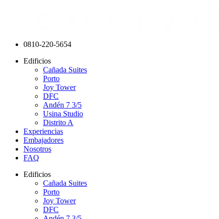
0810-220-5654
Edificios
Cañada Suites
Porto
Joy Tower
DFC
Andén 7 3/5
Usina Studio
Distrito A
Experiencias
Embajadores
Nosotros
FAQ
Edificios
Cañada Suites
Porto
Joy Tower
DFC
Andén 7 3/5