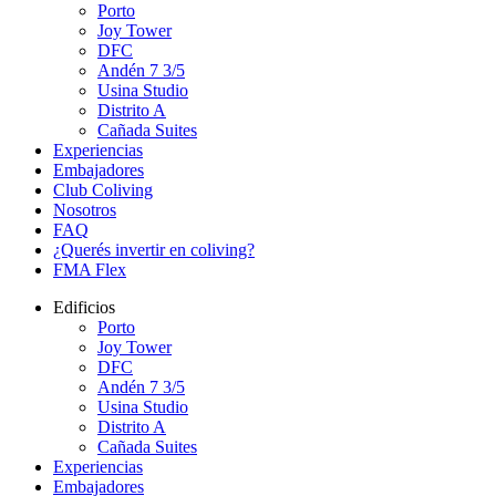
Porto
Joy Tower
DFC
Andén 7 3/5
Usina Studio
Distrito A
Cañada Suites
Experiencias
Embajadores
Club Coliving
Nosotros
FAQ
¿Querés invertir en coliving?
FMA Flex
Edificios
Porto
Joy Tower
DFC
Andén 7 3/5
Usina Studio
Distrito A
Cañada Suites
Experiencias
Embajadores