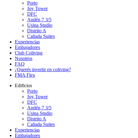
Porto
Joy Tower
DFC
Andén 7 3/5
Usina Studio
Distrito A
Cañada Suites
Experiencias
Embajadores
Club Coliving
Nosotros
FAQ
¿Querés invertir en coliving?
FMA Flex
Edificios
Porto
Joy Tower
DFC
Andén 7 3/5
Usina Studio
Distrito A
Cañada Suites
Experiencias
Embajadores