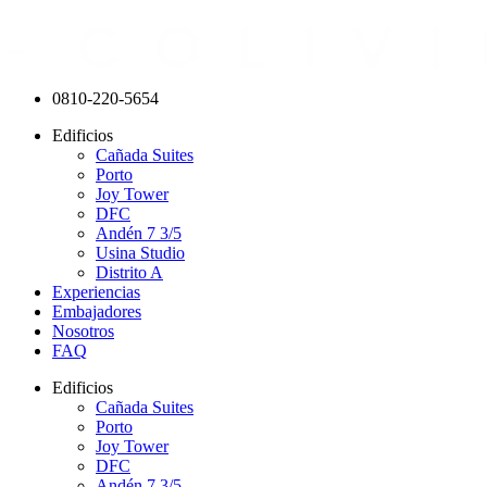
0810-220-5654
Edificios
Cañada Suites
Porto
Joy Tower
DFC
Andén 7 3/5
Usina Studio
Distrito A
Experiencias
Embajadores
Nosotros
FAQ
Edificios
Cañada Suites
Porto
Joy Tower
DFC
Andén 7 3/5